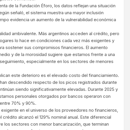
enta de la Fundación Éforo, los datos reflejan una situación
Según señaló, el sistema muestra una mayor inclusión
iempo evidencia un aumento de la vulnerabilidad económica
lidad ambivalente. Más argentinos acceden al crédito, pero
 hogares lo hace en condiciones cada vez más exigentes y
ara sostener sus compromisos financieros. El aumento
medio y de la morosidad sugiere que estamos frente a una
 seguimiento, especialmente en los sectores de menores
lican este deterioro es el elevado costo del financiamiento.
 han descendido respecto de los picos registrados durante
continúan siendo significativamente elevadas. Durante 2025 y
éstamos personales otorgados por bancos operaron con
 entre 70% y 90%.
s exigente en el universo de los proveedores no financieros,
 crédito alcanzó el 129% nominal anual. Este diferencial
re los sectores con menor bancarización, que terminan