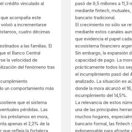
el crédito vinculado al
pasó de 9,5 millones a 11,3 
mediante fintech, mutuales, b
ta que acompaña este
bancario tradicional.
 volvió a incrementarse
El crecimiento no sólo se re
préstamos, cuatro décimas
mediante estos canales aume
que evidencia el papel cada
tinados a las familias. El
ecosistema financiero argen
que el Banco Central
Sin embargo, la expansión d
se la velocidad de
capacidad de pago. La mor
bilización del fenómeno tras
prácticamente todos los se
el incumplimiento pasó del 
incumplimiento
analizado. La situación es 
ndo un comportamiento más
donde la mora alcanzó el 16,
incumplimiento del 14,5%.
 sostiene que el sistema
La relevancia de estos núm
ventuales pérdidas. Las
una de las principales herr
e los préstamos en mora,
muchos hogares, especialme
enta apenas el 2,2% de la
bancario formal, las fintech 
que refleja la fortaleza
indispensable para afrontar 