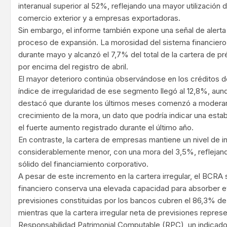
interanual superior al 52%, reflejando una mayor utilización d
comercio exterior y a empresas exportadoras.
Sin embargo, el informe también expone una señal de aler
proceso de expansión. La morosidad del sistema financiero
durante mayo y alcanzó el 7,7% del total de la cartera de 
por encima del registro de abril.
El mayor deterioro continúa observándose en los créditos des
índice de irregularidad de ese segmento llegó al 12,8%, aun
destacó que durante los últimos meses comenzó a moderar
crecimiento de la mora, un dato que podría indicar una esta
el fuerte aumento registrado durante el último año.
En contraste, la cartera de empresas mantiene un nivel de 
considerablemente menor, con una mora del 3,5%, refleja
sólido del financiamiento corporativo.
A pesar de este incremento en la cartera irregular, el BCRA
financiero conserva una elevada capacidad para absorber e
previsiones constituidas por los bancos cubren el 86,3% d
mientras que la cartera irregular neta de previsiones repres
Responsabilidad Patrimonial Computable (RPC), un indicador 