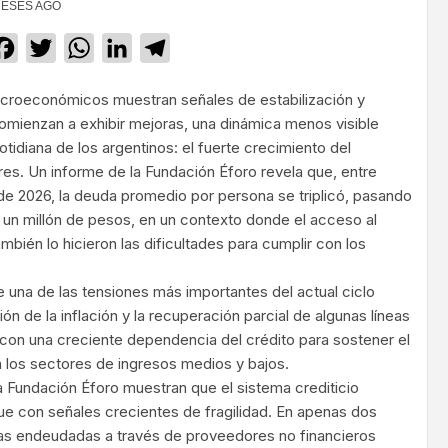
MESES AGO
Facebook
Twitter
WhatsApp
LinkedIn
Telegram
acroeconómicos muestran señales de estabilización y
comienzan a exhibir mejoras, una dinámica menos visible
idiana de los argentinos: el fuerte crecimiento del
s. Un informe de la Fundación Éforo revela que, entre
e 2026, la deuda promedio por persona se triplicó, pasando
un millón de pesos, en un contexto donde el acceso al
mbién lo hicieron las dificultades para cumplir con los
 una de las tensiones más importantes del actual ciclo
 de la inflación y la recuperación parcial de algunas líneas
con una creciente dependencia del crédito para sostener el
los sectores de ingresos medios y bajos.
a Fundación Éforo muestran que el sistema crediticio
e con señales crecientes de fragilidad. En apenas dos
nas endeudadas a través de proveedores no financieros