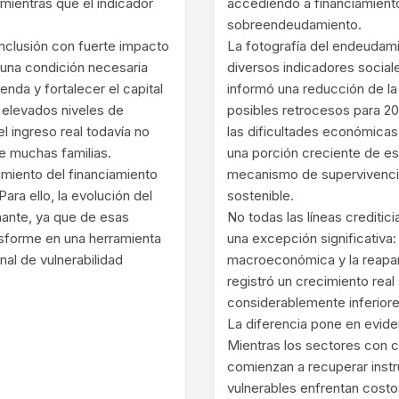
mientras que el indicador
accediendo a financiamient
sobreendeudamiento.
onclusión con fuerte impacto
La fotografía del endeudam
 una condición necesaria
diversos indicadores socia
ienda y fortalecer el capital
informó una reducción de la 
 elevados niveles de
posibles retrocesos para 202
l ingreso real todavía no
las dificultades económicas
e muchas familias.
una porción creciente de e
imiento del financiamiento
mecanismo de supervivenci
ara ello, la evolución del
sostenible.
inante, ya que de esas
No todas las líneas crediti
nsforme en una herramienta
una excepción significativa: 
nal de vulnerabilidad
macroeconómica y la reapar
registró un crecimiento real
considerablemente inferiore
La diferencia pone en evide
Mientras los sectores con c
comienzan a recuperar instr
vulnerables enfrentan costo