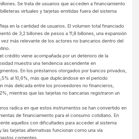
millones. Se trata de usuarios que acceden a financiamiento
illeteras virtuales y tarjetas emitidas fuera del sistema
fleja en la cantidad de usuarios. El volumen total financiado
ntó de 3,2 billones de pesos a 11,8 billones, una expansión
 vez más relevante de los actores no bancarios dentro del
tino.
el crédito viene acompañada por un deterioro de la
osidad muestra una tendencia ascendente en
gmentos. En los préstamos otorgados por bancos privados,
4,5% al 10,6%, más que duplicándose en el período
aún más delicada entre los proveedores no financieros,
2%, mientras que las tarjetas no bancarias registraron un
eros radica en que estos instrumentos se han convertido en
amientas de financiamiento para el consumo cotidiano. En
nte aquellos con dificultades para acceder al sistema
y las tarjetas alternativas funcionan como una vía
gastos corrientes.