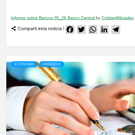
Informe sobre Bancos 05_26 Banco Central
by
CristianMilciades
Compartí esta noticia !
Facebook
Twitter
WhatsApp
LinkedIn
Teleg
ECONOMIA
FINANZAS