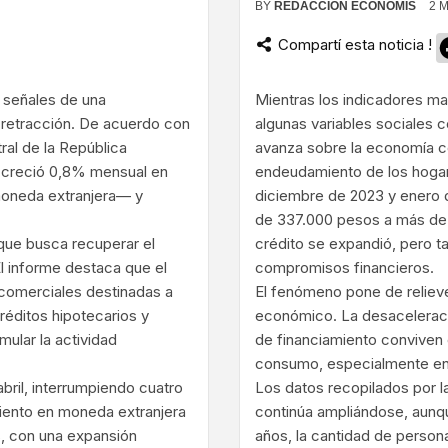
BY
REDACCIÓN ECONOMIS
2 
Compartí esta noticia !
ram
 señales de una
Mientras los indicadores m
 retracción. De acuerdo con
algunas variables sociales 
ral de la República
avanza sobre la economía cot
do creció 0,8% mensual en
endeudamiento de los hogare
oneda extranjera— y
diciembre de 2023 y enero d
de 337.000 pesos a más de 
que busca recuperar el
crédito se expandió, pero ta
l informe destaca que el
compromisos financieros.
 comerciales destinadas a
El fenómeno pone de relieve
réditos hipotecarios y
económico. La desaceleración
ular la actividad
de financiamiento conviven 
consumo, especialmente en 
bril, interrumpiendo cuatro
Los datos recopilados por l
iento en moneda extranjera
continúa ampliándose, aunqu
, con una expansión
años, la cantidad de perso