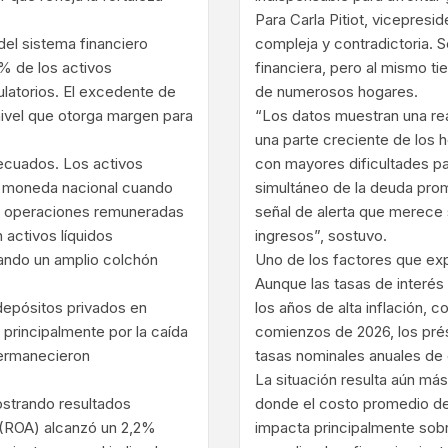
Para Carla Pitiot, vicepresid
del sistema financiero
compleja y contradictoria. 
7% de los activos
financiera, pero al mismo t
latorios. El excedente de
de numerosos hogares.
nivel que otorga margen para
“Los datos muestran una rea
una parte creciente de los
ecuados. Los activos
con mayores dificultades p
en moneda nacional cuando
simultáneo de la deuda pro
s y operaciones remuneradas
señal de alerta que merece
activos líquidos
ingresos”, sostuvo.
vando un amplio colchón
Uno de los factores que exp
Aunque las tasas de interés
 depósitos privados en
los años de alta inflación, 
principalmente por la caída
comienzos de 2026, los pr
permanecieron
tasas nominales anuales de
La situación resulta aún má
mostrando resultados
donde el costo promedio del
 (ROA) alcanzó un 2,2%
impacta principalmente sob