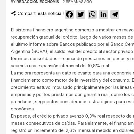
BY
REDACCIÓN ECONOMIS
2 SEMANAS AGO
Compartí esta noticia !
Facebook
Twitter
WhatsApp
LinkedIn
Teleg
El sistema financiero argentino comenzó a mostrar en mayo
recuperación gradual del crédito, luego de varios meses de
el último Informe sobre Bancos publicado por el Banco Cent
Argentina (BCRA), el saldo real del crédito al sector priva
términos consolidados —sumando préstamos en pesos y m
acumula una expansión interanual del 10,8% real.
La mejora representa un dato relevante para una economía 
financiamiento como motor de la inversión y del consumo. E
crecimiento estuvo impulsado principalmente por las líneas
empresas y por los préstamos con garantía real, como los c
prendarios, segmentos considerados estratégicos para estim
económica.
En pesos, el crédito privado avanzó 0,3% real respecto de a
meses consecutivos de caídas. Paralelamente, el financiam
registró un incremento del 2,6% mensual medido en dólares