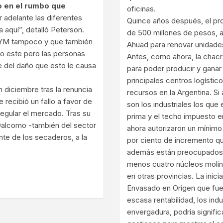
o en el rumbo que
oficinas.
r adelante las diferentes
Quince años después, el pro
 aquí”, detalló Peterson.
de 500 millones de pesos, 
 INYM tampoco y que también
Ahuad para renovar unidade
mo este pero las personas
Antes, como ahora, la chacr
 del daño que esto le causa
para poder producir y ganar 
principales centros logístico
 diciembre tras la renuncia
recursos en la Argentina. Si
recibió un fallo a favor de
son los industriales los que
 regular el mercado. Tras su
prima y el techo impuesto en
 Dalcomo -también del sector
ahora autorizaron un mínimo
te de los secaderos, a la
por ciento de incremento que
además están preocupados po
menos cuatro núcleos moline
ram
en otras provincias. La inici
Envasado en Origen que fue
escasa rentabilidad, los ind
envergadura, podría signifi