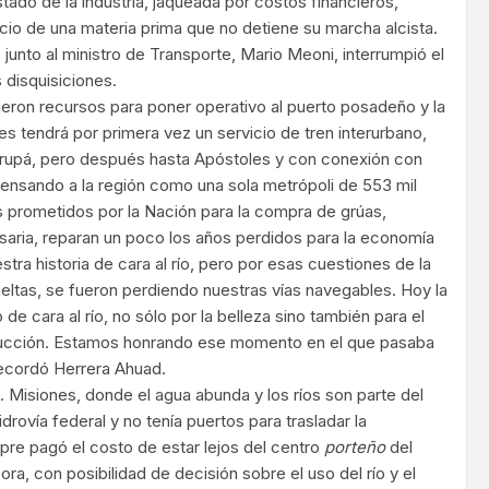
tado de la industria, jaqueada por costos financieros,
cio de una materia prima que no detiene su marcha alcista.
junto al ministro de Transporte, Mario Meoni, interrumpió el
s disquisiciones.
jeron recursos para poner operativo al puerto posadeño y la
s tendrá por primera vez un servicio de tren interurbano,
rupá, pero después hasta Apóstoles y con conexión con
ensando a la región como una sola metrópoli de 553 mil
s prometidos por la Nación para la compra de grúas,
aria, reparan un poco los años perdidos para la economía
ra historia de cara al río, pero por esas cuestiones de la
ueltas, se fueron perdiendo nuestras vías navegables. Hoy la
 cara al río, no sólo por la belleza sino también para el
ducción. Estamos honrando ese momento en el que pasaba
recordó Herrera Ahuad.
. Misiones, donde el agua abunda y los ríos son parte del
idrovía federal y no tenía puertos para trasladar la
re pagó el costo de estar lejos del centro
porteño
del
ora, con posibilidad de decisión sobre el uso del río y el