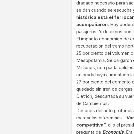
dragado necesario para saca
se dan cuando se escucha y 
histórica está el ferroca
acompañaron
. Hoy podemo
pasajeros. Ya lo dimos con 
El impacto económico de co
recuperación del tramo nort
25 por ciento del volumen de
Mesopotamia. Se cargaron e
Misiones, con pasta celulosa
colorada haya aumentado l
27 por ciento del cemento en
quedado sin tren de cargas 
Dietrich, descartaba su vuel
de Cambiemos.
Después del acto protocolar
marcar las diferencias.
“Vam
competitiva”,
dijo el pres
pregunta de
Economis
.
Era 