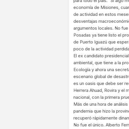
para todo el país. “Si algo 
economía de Misiones, cuand
de actividad en estos meses
desventajas macroeconómica
argumentos locales. No fue 
Posadas ya tiene listo el pr
de Puerto Iguazú que espera
poco de la actividad perdi
El ex candidato presidencial
ambiental, que tiene a la pr
Ecología y ahora una secret
escenario global de desastre
es un oasis que debe ser r
Herrera Ahuad, Rovira y el m
nacional, con la primera pru
Más de una hora de análisis
pandemia que hizo la provinc
recuperó rápidamente dinami
No fue el único. Alberto Fer