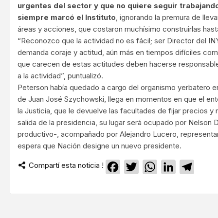
urgentes del sector y que no quiere seguir trabajand
siempre marcó el Instituto
, ignorando la premura de lleva
áreas y acciones, que costaron muchísimo construirlas hasta
“Reconozco que la actividad no es fácil; ser Director del
demanda coraje y actitud, aún más en tiempos difíciles co
que carecen de estas actitudes deben hacerse responsable
a la actividad”, puntualizó.
Peterson había quedado a cargo del organismo yerbatero en
de Juan José Szychowski, llega en momentos en que el ente 
la Justicia, que le devuelve las facultades de fijar precios y
salida de la presidencia, su lugar será ocupado por Nelson
productivo-, acompañado por Alejandro Lucero, representan
espera que Nación designe un nuevo presidente.
Compartí esta noticia !
Facebook
Twitter
WhatsApp
LinkedIn
Teleg