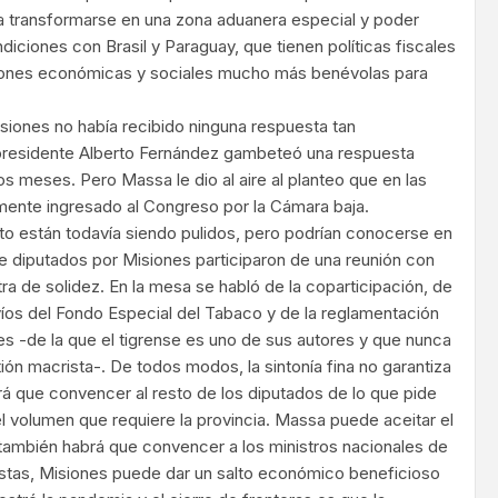
a transformarse en una zona aduanera especial y poder
iciones con Brasil y Paraguay, que tienen políticas fiscales
iones económicas y sociales mucho más benévolas para
siones no había recibido ninguna respuesta tan
presidente Alberto Fernández gambeteó una respuesta
s meses. Pero Massa le dio al aire al planteo que en las
mente ingresado al Congreso por la Cámara baja.
o están todavía siendo pulidos, pero podrían conocerse en
e diputados por Misiones participaron de una reunión con
ra de solidez. En la mesa se habló de la coparticipación, de
víos del Fondo Especial del Tabaco y de la reglamentación
mes -de la que el tigrense es uno de sus autores y que nunca
ión macrista-. De todos modos, la sintonía fina no garantiza
rá que convencer al resto de los diputados de lo que pide
l volumen que requiere la provincia. Massa puede aceitar el
también habrá que convencer a los ministros nacionales de
ustas, Misiones puede dar un salto económico beneficioso