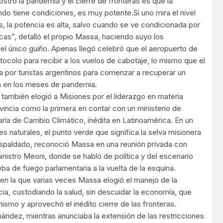
mostró la pandemia y el cierre de fronteras es que la
o tiene condiciones, es muy potente.Si uno mira el nivel
, la potencia es alta, salvo cuando se ve condicionada por
s”, detalló el propio Massa, haciendo suyo los
el único guiño. Apenas llegó celebró que el aeropuerto de
otocolo para recibir a los vuelos de cabotaje, lo mismo que el
 por turistas argentinos para comenzar a recuperar un
da en los meses de pandemia.
 también elogió a Misiones por el liderazgo en materia
ovincia como la primera en contar con un ministerio de
aría de Cambio Climático, inédita en Latinoamérica. En un
s naturales, el punto verde que significa la selva misionera
espaldado, reconoció Massa en una reunión privada con
inistro Meoni, donde se habló de política y del escenario
eba de fuego parlamentaria a la vuelta de la esquina.
 en la que varias veces Massa elogió el manejo de la
ia, custodiando la salud, sin descuidar la economía, que
smo y aprovechó el inédito cierre de las fronteras.
nández, mientras anunciaba la extensión de las restricciones