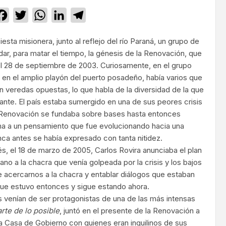
Facebook
Twitter
WhatsApp
LinkedIn
Telegram
iesta misionera, junto al reflejo del río Paraná, un grupo de
r, para matar el tiempo, la génesis de la Renovación, que
el 28 de septiembre de 2003. Curiosamente, en el grupo
en el amplio playón del puerto posadeño, había varios que
 veredas opuestas, lo que habla de la diversidad de la que
nante. El país estaba sumergido en una de sus peores crisis
a Renovación se fundaba sobre bases hasta entonces
rma a un pensamiento que fue evolucionando hacia una
unca antes se había expresado con tanta nitidez.
 el 18 de marzo de 2005, Carlos Rovira anunciaba el plan
ano a la chacra que venía golpeada por la crisis y los bajos
 acercarnos a la chacra y entablar diálogos que estaban
que estuvo entonces y sigue estando ahora.
 venían de ser protagonistas de una de las más intensas
arte de lo posible
, juntó en el presente de la Renovación a
 Casa de Gobierno con quienes eran inquilinos de sus