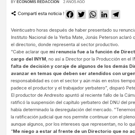
BY
ECONOMIS REDACCIÓN
2 AÑOS AGO
Compartí esta noticia !
Facebook
Twitter
WhatsApp
LinkedIn
Teleg
Veinticuatro horas después de haber presentado su renuncia
Instituto Nacional de la Yerba Mate, Jonás Peterson aclaró
el directorio, donde representa al sector productivo.
“Cabe aclarar que
mi renuncia fue a la función de Direc
cargo del INYM
, no así a Director por la Producción en el 
falta de decisión y coraje de algunos de los demás D
avanzar en temas que deben ser atendidos con urgen
responsabilidad es con el sector y aún más en estos tiemp
padece el productor y el trabajador yerbatero”, disparó Pet
El productor de Andresito apuntó al reciente fallo de la Cá
ratificó la suspensión del capítulo yerbatero del DNU del pre
había determinado la desregulación del mercado. “Tenemos
la ratificación judicial que nos permite continuar con el ple
aunque algunos, por los intereses que representan, no lo quie
“
Me niego a estar al frente de un Directorio que no 