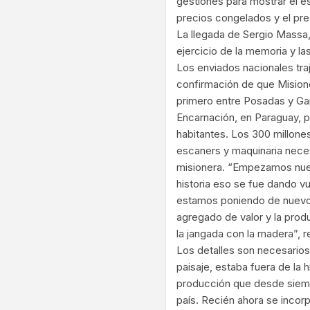
gestiones para mostrar el es
precios congelados y el pre
La llegada de Sergio Massa, 
ejercicio de la memoria y la
Los enviados nacionales tra
confirmación de que Misione
primero entre Posadas y Ga
Encarnación, en Paraguay, p
habitantes. Los 300 millone
escaners y maquinaria neces
misionera. “Empezamos nuest
historia eso se fue dando v
estamos poniendo de nuevo de
agregado de valor y la pro
la jangada con la madera”, 
Los detalles son necesarios
paisaje, estaba fuera de la h
producción que desde siemp
país. Recién ahora se incorp