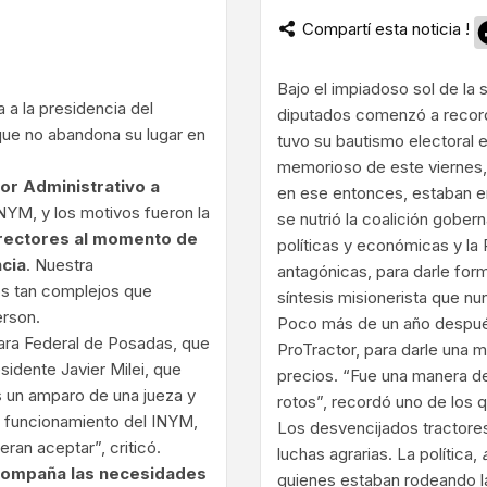
Compartí esta noticia !
ram
Bajo el impiadoso sol de la s
 a la presidencia del
diputados comenzó a recorda
 que no abandona su lugar en
tuvo su bautismo electoral 
memorioso de este viernes, 
tor Administrativo a
en ese entonces, estaban en
INYM, y los motivos fueron la
se nutrió la coalición gober
irectores al momento de
políticas y económicas y l
cia
. Nuestra
antagónicas, para darle fo
os tan complejos que
síntesis misionerista que n
erson.
Poco más de un año después,
mara Federal de Posadas, que
ProTractor, para darle una m
sidente Javier Milei, que
precios. “Fue una manera de
 un amparo de una jueza y
rotos”, recordó uno de los 
no funcionamiento del INYM,
Los desvencijados tractores
ran aceptar”, criticó.
luchas agrarias. La política,
acompaña las necesidades
quienes estaban rodeando la