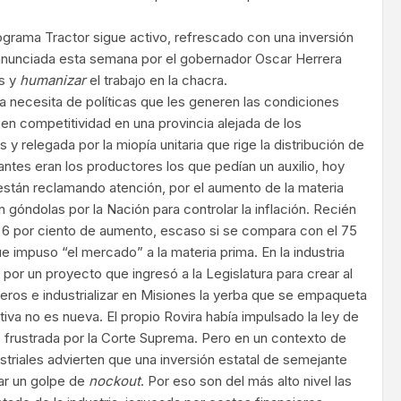
grama Tractor sigue activo, refrescado con una inversión
anunciada esta semana por el gobernador Oscar Herrera
s y
humanizar
el trabajo en la chacra.
a necesita de políticas que les generen las condiciones
en competitividad en una provincia alejada de los
s y relegada por la miopía unitaria que rige la distribución de
 antes eran los productores los que pedían un auxilio, hoy
 están reclamando atención, por el aumento de la materia
 góndolas por la Nación para controlar la inflación. Recién
 6 por ciento de aumento, escaso si se compara con el 75
 impuso “el mercado” a la materia prima. En la industria
r un proyecto que ingresó a la Legislatura para crear al
ros e industrializar en Misiones la yerba que se empaqueta
ativa no es nueva. El propio Rovira había impulsado la ley de
 frustrada por la Corte Suprema. Pero en un contexto de
ustriales advierten que una inversión estatal de semejante
car un golpe de
nockout
. Por eso son del más alto nivel las