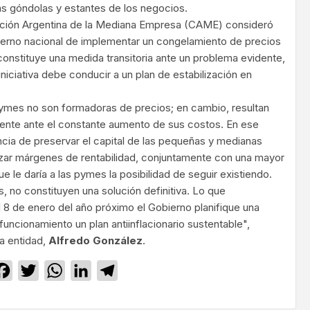
las góndolas y estantes de los negocios.
ración Argentina de la Mediana Empresa (CAME) consideró
ierno nacional de implementar un congelamiento de precios
nstituye una medida transitoria ante un problema evidente,
iniciativa debe conducir a un plan de estabilización en
mes no son formadoras de precios; en cambio, resultan
ente ante el constante aumento de sus costos. En ese
ncia de preservar el capital de las pequeñas y medianas
zar márgenes de rentabilidad, conjuntamente con una mayor
que le daría a las pymes la posibilidad de seguir existiendo.
s, no constituyen una solución definitiva. Lo que
8 de enero del año próximo el Gobierno planifique una
uncionamiento un plan antiinflacionario sustentable",
la entidad,
Alfredo González
.
Facebook
Twitter
WhatsApp
LinkedIn
Telegram