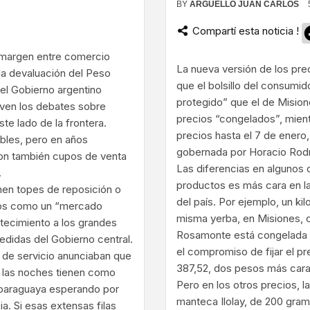
BY
ARGUELLO JUAN CARLOS
ram
Compartí esta noticia !
o margen entre comercio
La nueva versión de los pre
, la devaluación del Peso
que el bolsillo del consumi
 el Gobierno argentino
protegido” que el de Mision
lven los debates sobre
precios “congelados”, mien
te lado de la frontera.
precios hasta el 7 de enero
ibles, pero en años
gobernada por Horacio Rodr
ron también cupos de venta
Las diferencias en algunos c
.
productos es más cara en la
nen topes de reposición o
del país. Por ejemplo, un k
eros como un “mercado
misma yerba, en Misiones, c
astecimiento a los grandes
Rosamonte está congelada e
medidas del Gobierno central.
el compromiso de fijar el p
s de servicio anunciaban que
387,52, dos pesos más cara
y las noches tienen como
Pero en los otros precios, 
 paraguaya esperando por
manteca Ilolay, de 200 gram
ia. Si esas extensas filas