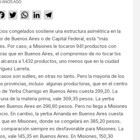
5 AÑOS AGO
Facebook
Twitter
WhatsApp
LinkedIn
Telegram
cios congelados sostiene una estructura asimétrica en la
dor de Buenos Aires o de Capital Federal, está “más
es. Por caso, a Misiones le tocaron 941 productos con
tras que en Buenos Aires, el compromiso de no tocar los
, alcanza a 1.432 productos, uno menos que en la ciudad
íguez Larreta.
asos son sutiles, en otras no tanto. Pero la mayoría de los
s provincias, incluso algunas productoras, que en el centro
ilo de Yerba Chamigo en Buenos Aires cuesta 299,20. La
una de la materia prima, vale 309,35 pesos. La yerba
n Buenos Aires en 296,90 pesos. Pero no llega a Misiones
recio. En cambio, la yerba Amanda en Buenos Aires cuesta
 que en Misiones, donde se congelará en 385,20 pesos.
la comparación siempre es desfavorable para Misiones. La
os, vale 145,35 en Buenos Aires. En Misiones, 150,30