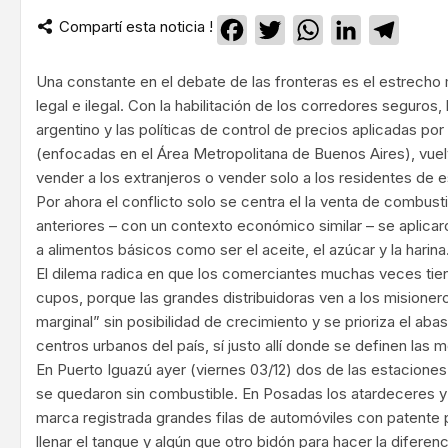
Compartí esta noticia !
Facebook
Twitter
WhatsApp
LinkedIn
Teleg
Una constante en el debate de las fronteras es el estrech
legal e ilegal. Con la habilitación de los corredores seguros
argentino y las políticas de control de precios aplicadas por
(enfocadas en el Área Metropolitana de Buenos Aires), vue
vender a los extranjeros o vender solo a los residentes de es
Por ahora el conflicto solo se centra el la venta de combust
anteriores – con un contexto económico similar – se aplica
a alimentos básicos como ser el aceite, el azúcar y la harina
El dilema radica en que los comerciantes muchas veces tie
cupos, porque las grandes distribuidoras ven a los mision
marginal” sin posibilidad de crecimiento y se prioriza el ab
centros urbanos del país, sí justo allí donde se definen las 
En Puerto Iguazú ayer (viernes 03/12) dos de las estacione
se quedaron sin combustible. En Posadas los atardeceres 
marca registrada grandes filas de automóviles con patente
llenar el tanque y algún que otro bidón para hacer la diferenc