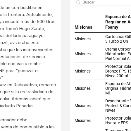
 de un combustible en
e la frontera. Actualmente,
ya incautó más de 500 litros
ue informó Hugo Zarate,
al del lado paraguayo.
uazú, avizoraba este
paba que los inconvenientes
 estaciones de servicio
le que van a recibir
E para “priorizar el
”.
a vez en Radioactiva, remarco
 que si lo es trasladarlo de
icular. Además indicó que
 viaducto Posadas-
obernador debe
 venta de combustible a las