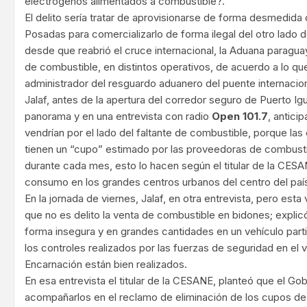
electrógenos alimentados a combustible?.
El delito sería tratar de aprovisionarse de forma desmedida
Posadas para comercializarlo de forma ilegal del otro lado d
desde que reabrió el cruce internacional, la Aduana paragua
de combustible, en distintos operativos, de acuerdo a lo q
administrador del resguardo aduanero del puente internacion
Jalaf, antes de la apertura del corredor seguro de Puerto Ig
panorama y en una entrevista con radio
Open 101.7
, antici
vendrían por el lado del faltante de combustible, porque las
tienen un “cupo” estimado por las proveedoras de combustib
durante cada mes, esto lo hacen según el titular de la CESAN
consumo en los grandes centros urbanos del centro del país
En la jornada de viernes, Jalaf, en otra entrevista, pero est
que no es delito la venta de combustible en bidones; explicó
forma insegura y en grandes cantidades en un vehículo part
los controles realizados por las fuerzas de seguridad en el
Encarnación están bien realizados.
En esa entrevista el titular de la CESANE, planteó que el G
acompañarlos en el reclamo de eliminación de los cupos de