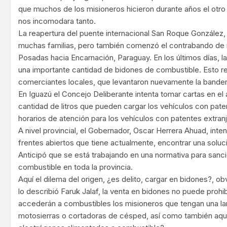
que muchos de los misioneros hicieron durante años el otro l
nos incomodara tanto.
La reapertura del puente internacional San Roque González,
muchas familias, pero también comenzó el contrabando de
Posadas hacia Encarnación, Paraguay. En los últimos días, 
una importante cantidad de bidones de combustible. Esto re
comerciantes locales, que levantaron nuevamente la bander
En Iguazú el Concejo Deliberante intenta tomar cartas en el 
cantidad de litros que pueden cargar los vehículos con pate
horarios de atención para los vehículos con patentes extranj
A nivel provincial, el Gobernador, Oscar Herrera Ahuad, int
frentes abiertos que tiene actualmente, encontrar una soluc
Anticipó que se está trabajando en una normativa para sancio
combustible en toda la provincia.
Aquí el dilema del origen, ¿es delito, cargar en bidones?, 
lo describió Faruk Jalaf, la venta en bidones no puede proh
accederán a combustibles los misioneros que tengan una la
motosierras o cortadoras de césped, así como también aqu