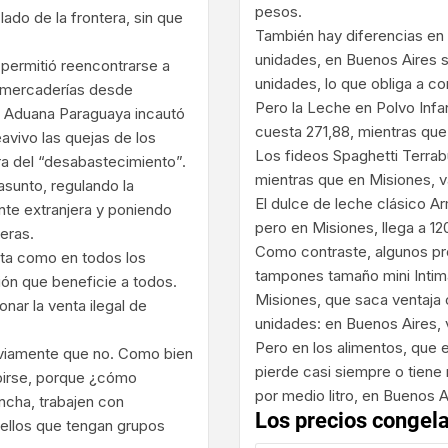
pesos.
ado de la frontera, sin que
También hay diferencias en
unidades, en Buenos Aires s
 permitió reencontrarse a
unidades, lo que obliga a 
 mercaderías desde
Pero la Leche en Polvo Infa
la Aduana Paraguaya incautó
cuesta 271,88, mientras que
avivo las quejas de los
Los fideos Spaghetti Terra
a del “desabastecimiento”.
mientras que en Misiones, v
asunto, regulando la
El dulce de leche clásico Ar
nte extranjera y poniendo
pero en Misiones, llega a 1
eras.
Como contraste, algunos pro
enta como en todos los
tampones tamaño mini Intim
ión que beneficie a todos.
Misiones, que saca ventaja c
nar la venta ilegal de
unidades: en Buenos Aires, 
Pero en los alimentos, que 
obviamente que no. Como bien
pierde casi siempre o tiene
ibirse, porque ¿cómo
por medio litro, en Buenos 
ncha, trabajen con
ellos que tengan grupos