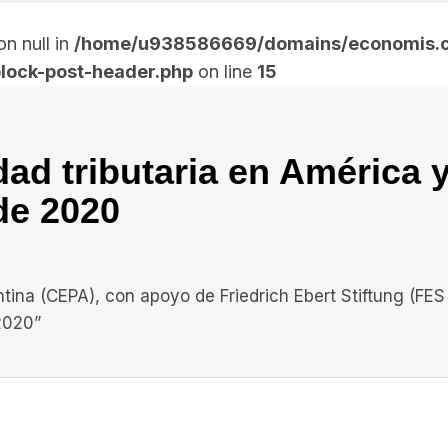
n null in
/home/u938586669/domains/economis.co
lock-post-header.php
on line
15
ad tributaria en América y
de 2020
na (CEPA), con apoyo de Friedrich Ebert Stiftung (FES 
2020”