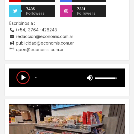
7435
7331
Followers
Followers
Escribinos a :
(+54) 3764 -428248
redaccion@economis.com.ar
publicidad@economis.com.ar
open@economis.com.ar