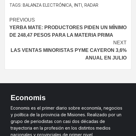
TAGS:
BALANZA ELECTRÓNICA
,
INTI
,
RADAR
PREVIOUS
YERBA MATE: PRODUCTORES PIDEN UN MÍNIMO
DE 248,47 PESOS PARA LA MATERIA PRIMA
NEXT
LAS VENTAS MINORISTAS PYME CAYERON 3,6%
ANUAL EN JULIO
Economis
Economis es el primer diario sobre economía, negocios
y política de la provincia de Misiones. Realizado por un
grupo de periodistas con casi dos décadas de
trayectoria en la profesión en los distintos medios
nacionales y provinciales de primer nivel