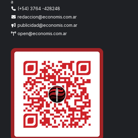
a
(+54) 3764 -428248
redaccion@economis.com.ar
publicidad@economis.com.ar
open@economis.com.ar