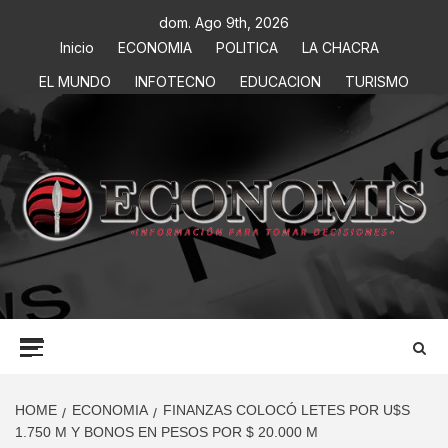
dom. Ago 9th, 2026
Inicio
ECONOMIA
POLITICA
LA CHACRA
EL MUNDO
INFOTECNO
EDUCACION
TURISMO
ECONOMIS
INFORMACIÓN PARA TOMAR DECISIONES
HOME
ECONOMIA
FINANZAS COLOCÓ LETES POR U$S
1.750 M Y BONOS EN PESOS POR $ 20.000 M