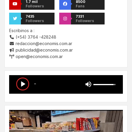
1.7 mil
8500
Followers
Fans
7435
7331
Followers
Followers
Escribinos a :
(+54) 3764 -428248
redaccion@economis.com.ar
publicidad@economis.com.ar
open@economis.com.ar