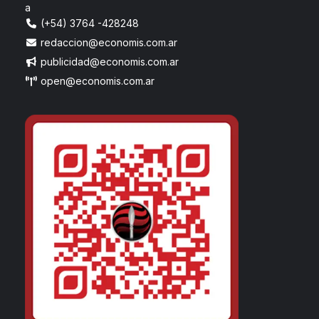
a
(+54) 3764 -428248
redaccion@economis.com.ar
publicidad@economis.com.ar
open@economis.com.ar