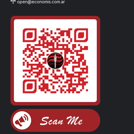
open@economis.com.ar