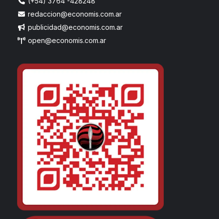
(+54) 3764 -428248
redaccion@economis.com.ar
publicidad@economis.com.ar
open@economis.com.ar