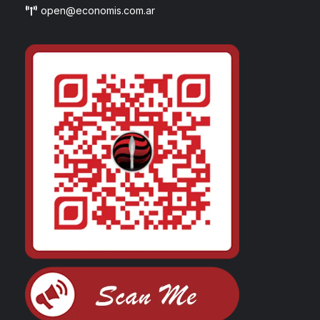
open@economis.com.ar