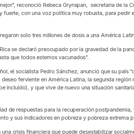
mejor”, reconoció Rebeca Grynspan, secretaria de la Cu
y fuerte, con una voz política muy robusta, para pedir
regaron solo tres millones de dosis a una América Lati
a Rica se declaró preocupado por la gravedad de la p
hasta que todos estemos vacunados”.
añol, el socialista Pedro Sánchez, anunció que su país 
 Un deseo ferviente en América Latina, la segunda regi
ibe incluido), y que vive de nuevo una situación sanitar
idad de respuestas para la recuperación postpandemia,
iento y sus indicadores en pobreza y pobreza extrema 
una crisis financiera que puede desestabilizar socialm