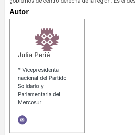
gobiernos de centro derecha de la región. Es el des
Autor
Julia Perié
* Vicepresidenta
nacional del Partido
Solidario y
Parlamentaria del
Mercosur