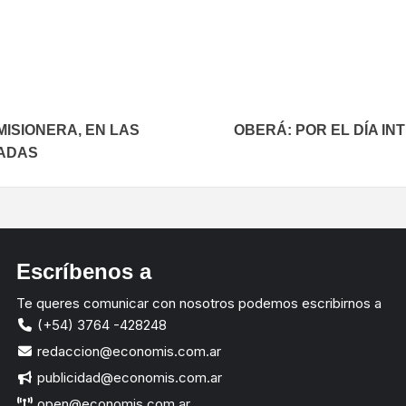
In
elegram
ISIONERA, EN LAS
OBERÁ: POR EL DÍA I
ADAS
Escríbenos a
Te queres comunicar con nosotros podemos escribirnos a
(+54) 3764 -428248
redaccion@economis.com.ar
publicidad@economis.com.ar
open@economis.com.ar