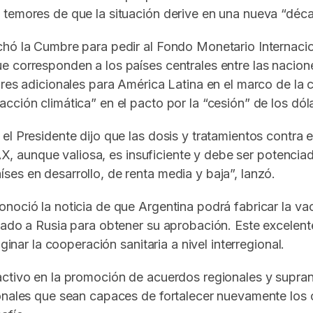
temores de que la situación derive en una nueva “déca
chó la Cumbre para pedir al Fondo Monetario Internacio
e corresponden a los países centrales entre las nacio
ares adicionales para América Latina en el marco de la 
cción climática” en el pacto por la “cesión” de los dól
l Presidente dijo que las dosis y tratamientos contra 
VAX, aunque valiosa, es insuficiente y debe ser potencia
es en desarrollo, de renta media y baja”, lanzó.
noció la noticia de que Argentina podrá fabricar la va
iado a Rusia para obtener su aprobación. Este excelent
ginar la cooperación sanitaria a nivel interregional.
ctivo en la promoción de acuerdos regionales y supran
ionales que sean capaces de fortalecer nuevamente los