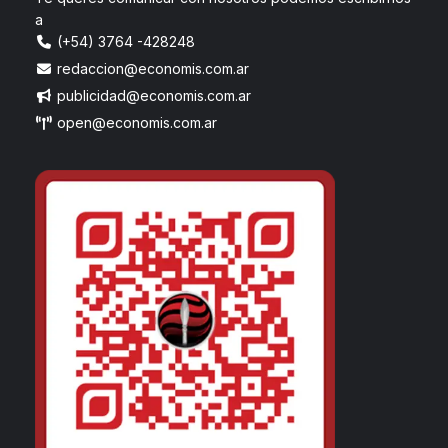
a
(+54) 3764 -428248
redaccion@economis.com.ar
publicidad@economis.com.ar
open@economis.com.ar