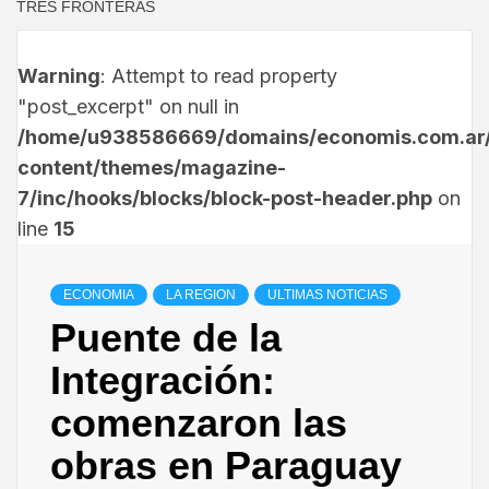
TRES FRONTERAS
Warning
: Attempt to read property
"post_excerpt" on null in
/home/u938586669/domains/economis.com.ar/
content/themes/magazine-
7/inc/hooks/blocks/block-post-header.php
on
line
15
ECONOMIA
LA REGION
ULTIMAS NOTICIAS
Puente de la
Integración:
comenzaron las
obras en Paraguay