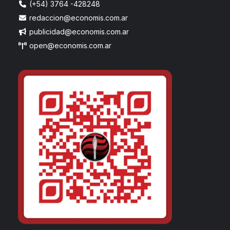
(+54) 3764 -428248
redaccion@economis.com.ar
publicidad@economis.com.ar
open@economis.com.ar