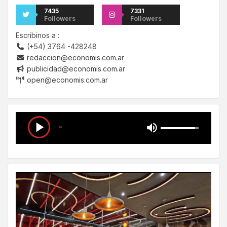
7435
7331
Followers
Followers
Escribinos a :
(+54) 3764 -428248
redaccion@economis.com.ar
publicidad@economis.com.ar
open@economis.com.ar