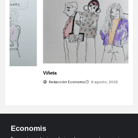
Viñeta
V
Redacción Economis
8 agosto, 2026
Economis