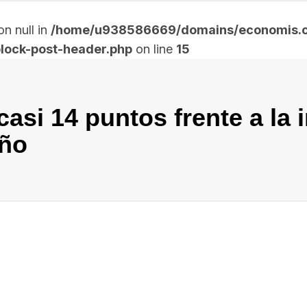
n null in
/home/u938586669/domains/economis.co
lock-post-header.php
on line
15
asi 14 puntos frente a la i
año
In
elegram