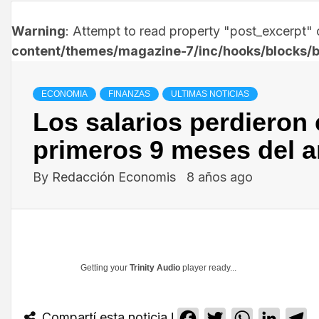
Warning
: Attempt to read property "post_excerpt" o
content/themes/magazine-7/inc/hooks/blocks/b
ECONOMIA
FINANZAS
ULTIMAS NOTICIAS
Los salarios perdieron c
primeros 9 meses del 
By
Redacción Economis
8 años ago
Getting your
Trinity Audio
player ready...
Compartí esta noticia !
Facebook
Twitter
WhatsApp
Linked
T