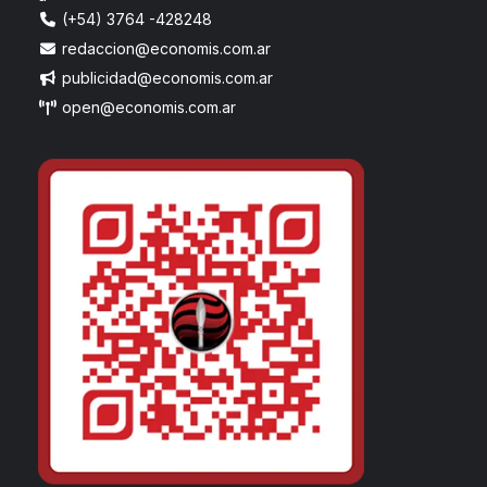
(+54) 3764 -428248
redaccion@economis.com.ar
publicidad@economis.com.ar
open@economis.com.ar