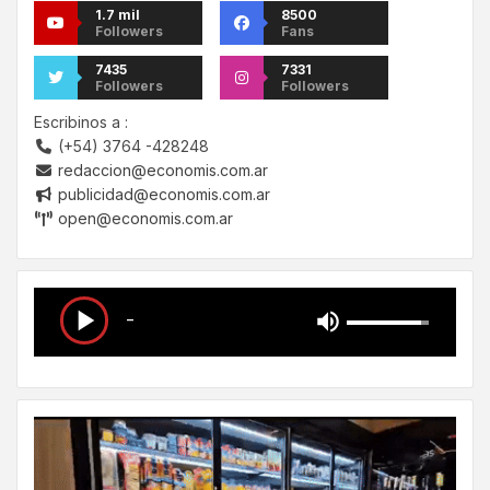
1.7 mil
8500
Followers
Fans
7435
7331
Followers
Followers
Escribinos a :
(+54) 3764 -428248
redaccion@economis.com.ar
publicidad@economis.com.ar
open@economis.com.ar