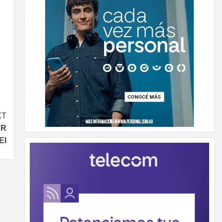
XT
ER
EI