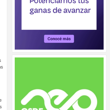
.
s
as
e
s