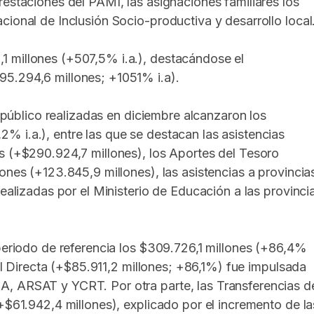
restaciones del PAMI, las asignaciones familiares los
cional de Inclusión Socio-productiva y desarrollo local
 millones (+507,5% i.a.), destacándose el
95.294,6 millones; +1051% i.a).
r público realizadas en diciembre alcanzaron los
 i.a.), entre las que se destacan las asistencias
s (+$290.924,7 millones), los Aportes del Tesoro
ones (+123.845,9 millones), las asistencias a provincia
realizadas por el Ministerio de Educación a las provinci
 periodo de referencia los $309.726,1 millones (+86,4%
eal Directa (+$85.911,2 millones; +86,1%) fue impulsada
A, ARSAT y YCRT. Por otra parte, las Transferencias d
+$61.942,4 millones), explicado por el incremento de la