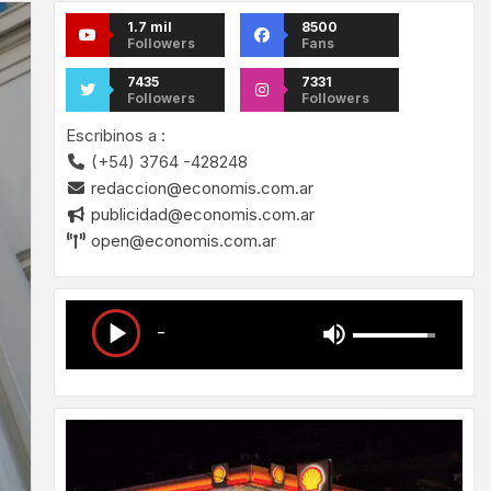
1.7 mil
8500
Followers
Fans
7435
7331
Followers
Followers
Escribinos a :
(+54) 3764 -428248
redaccion@economis.com.ar
publicidad@economis.com.ar
open@economis.com.ar