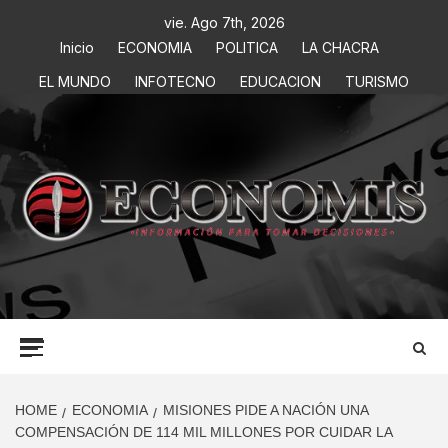
vie. Ago 7th, 2026
Inicio
ECONOMIA
POLITICA
LA CHACRA
EL MUNDO
INFOTECNO
EDUCACION
TURISMO
ECONOMIS
INFORMACIÓN PARA TOMAR DECISIONES
HOME
ECONOMIA
MISIONES PIDE A NACIÓN UNA
COMPENSACIÓN DE 114 MIL MILLONES POR CUIDAR LA