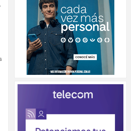
o
n
s