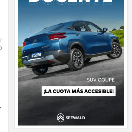
ar
o
e
o