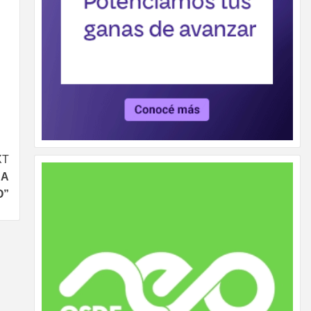
XT
NA
O”