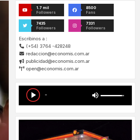
1.7 mil
8500
Followers
Fans
7435
7331
Followers
Followers
Escribinos a :
(+54) 3764 -428248
redaccion@economis.com.ar
publicidad@economis.com.ar
open@economis.com.ar