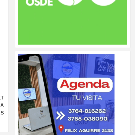
XT
NA
ES