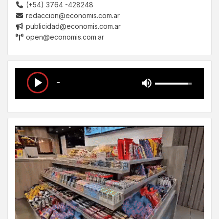
(+54) 3764 -428248
redaccion@economis.com.ar
publicidad@economis.com.ar
open@economis.com.ar