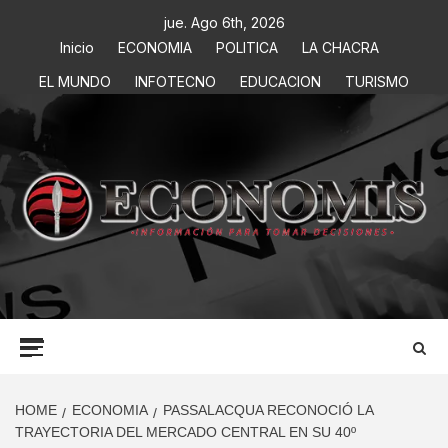
jue. Ago 6th, 2026
Inicio
ECONOMIA
POLITICA
LA CHACRA
EL MUNDO
INFOTECNO
EDUCACION
TURISMO
ECONOMIS
INFORMACIÓN PARA TOMAR DECISIONES
HOME
ECONOMIA
PASSALACQUA RECONOCIÓ LA
TRAYECTORIA DEL MERCADO CENTRAL EN SU 40º