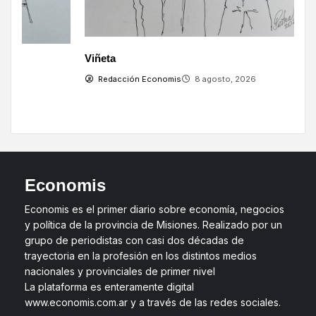
Viñeta
V
Redacción Economis
8 agosto, 2026
Economis
Economis es el primer diario sobre economía, negocios
y política de la provincia de Misiones. Realizado por un
grupo de periodistas con casi dos décadas de
trayectoria en la profesión en los distintos medios
nacionales y provinciales de primer nivel
La plataforma es enteramente digital
www.economis.com.ar y a través de las redes sociales.