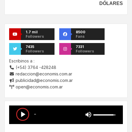
DÓLARES
1.7 mil
8500
Followers
Fans
7435
7331
Followers
Followers
Escribinos a :
(+54) 3764 -428248
redaccion@economis.com.ar
publicidad@economis.com.ar
open@economis.com.ar